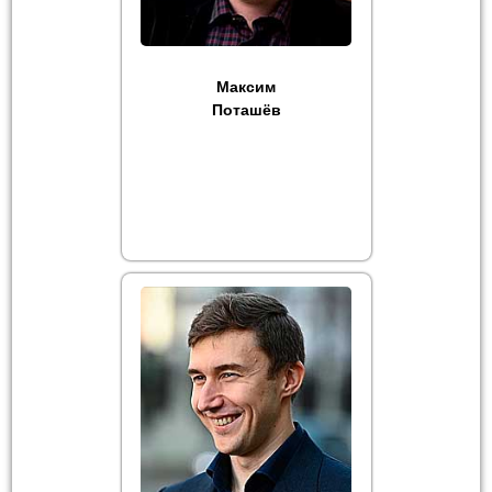
Максим
Поташёв