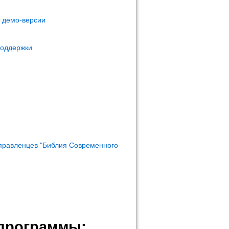
м демо-версии
поддержки
правленцев "Библия Современного
программы: