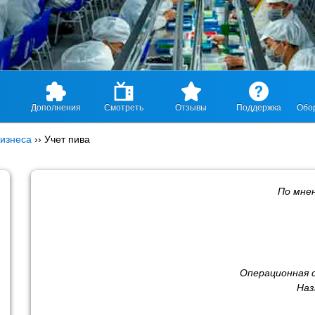
Дополнения
Смотреть
Отзывы
Поддержка
Обо
изнеса
››
Учет пива
По мне
Операционная 
Наз