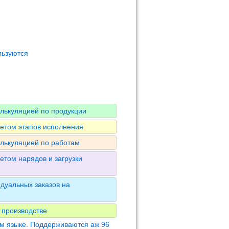
льзуются
алькуляцией по продукции
четом этапов исполнения
алькуляцией по работам
етом нарядов и загрузки
дуальных заказов на
 производстве
м языке. Поддерживаются аж 96