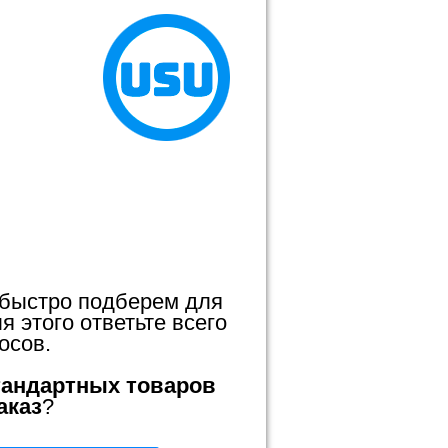
 быстро подберем для
 этого ответьте всего
осов.
тандартных товаров
аказ
?