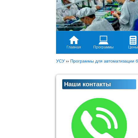
Главная
Программы
Цены
УСУ
››
Программы для автоматизации б
Наши контакты