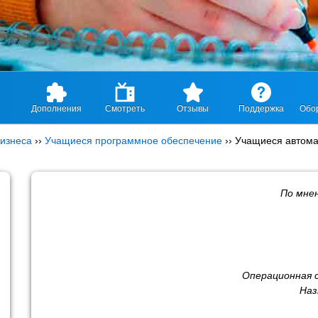
Дополнения
Смотреть
Отзывы
Поддержка
Обо
изнеса
››
Учащиеся программное обеспечение
››
Учащиеся автома
По мне
Операционная 
Наз