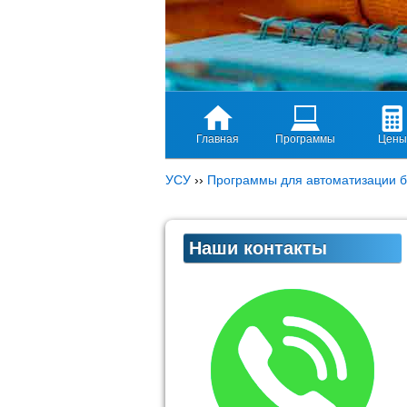
Главная
Программы
Цены
УСУ
››
Программы для автоматизации б
Наши контакты