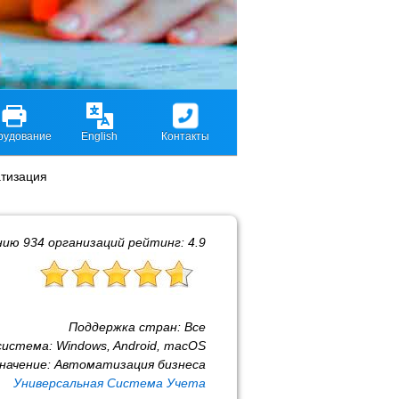
рудование
English
Контакты
тизация
нию
934
организаций рейтинг:
4.9
Поддержка стран:
Все
система:
Windows, Android, macOS
начение:
Автоматизация бизнеса
Универсальная Система Учета