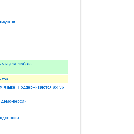
льзуются
аммы для любого
нтра
м языке. Поддерживаются аж 96
м демо-версии
поддержки