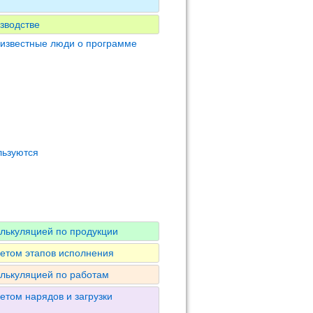
зводстве
 известные люди о программе
льзуются
алькуляцией по продукции
четом этапов исполнения
алькуляцией по работам
етом нарядов и загрузки