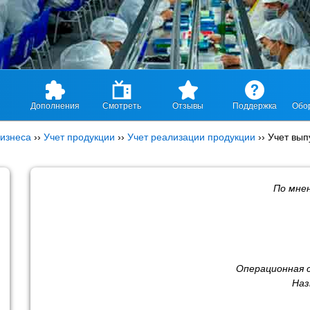
Дополнения
Смотреть
Отзывы
Поддержка
Обо
изнеса
››
Учет продукции
››
Учет реализации продукции
››
Учет вып
По мне
Операционная 
Наз