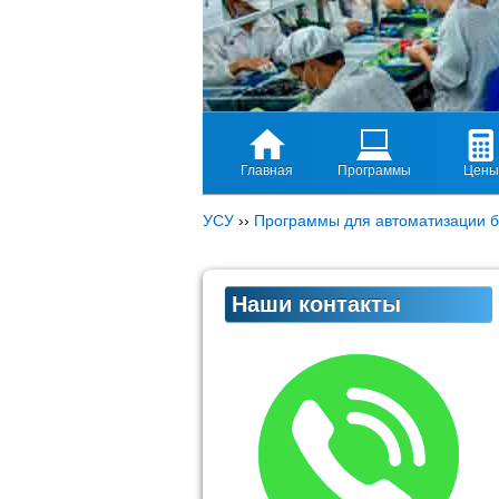
Главная
Программы
Цены
УСУ
››
Программы для автоматизации б
Наши контакты