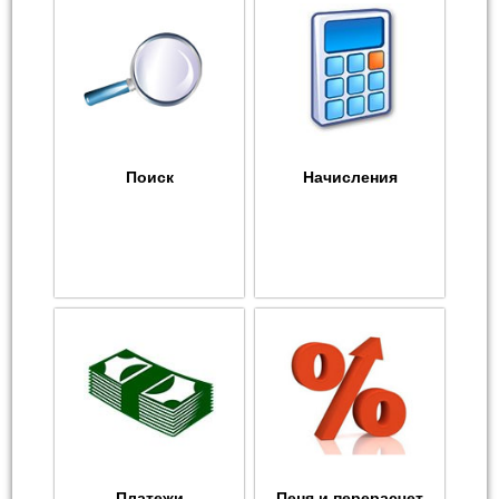
Поиск
Начисления
Платежи
Пеня и перерасчет