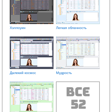
Хэллоуин
Легкая облачность
Далекий космос
Мудрость