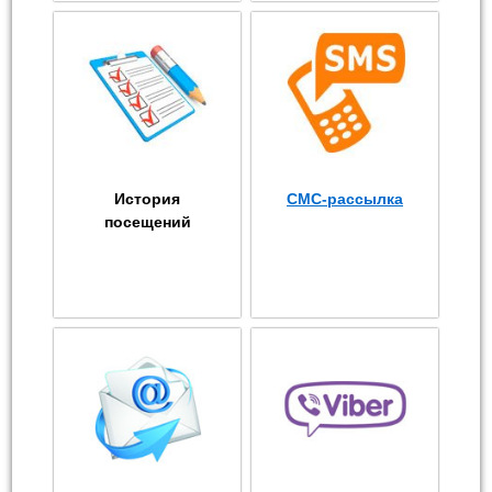
История
СМС-рассылка
посещений