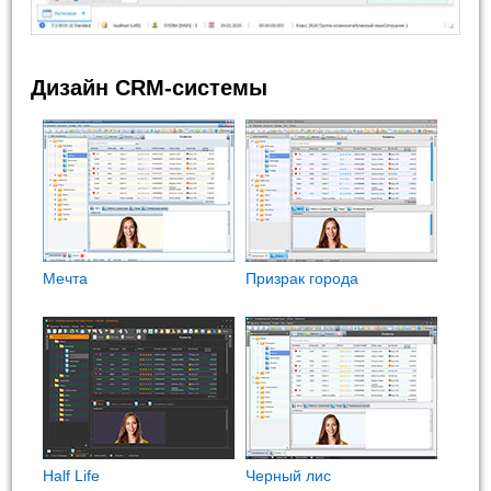
Дизайн CRM-системы
Мечта
Призрак города
Half Life
Черный лис