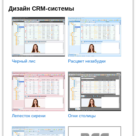
Дизайн CRM-системы
Черный лис
Расцвет незабудки
Лепесток сирени
Огни столицы