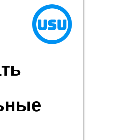
ать
ьные