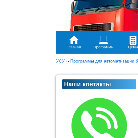
Главная
Программы
Цены
УСУ
››
Программы для автоматизации б
Наши контакты