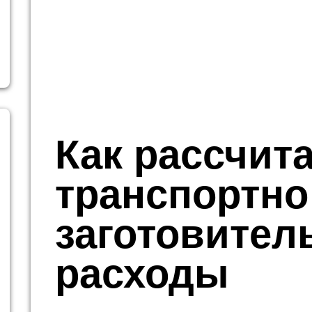
Как рассчит
транспортно
заготовител
расходы