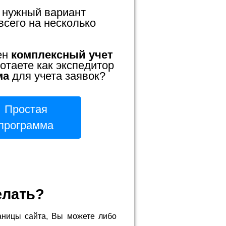
 нужный вариант
всего на несколько
ен
комплексный учет
отаете как экспедитор
ма
для учета заявок?
Простая
программа
елать?
аницы сайта, Вы можете либо