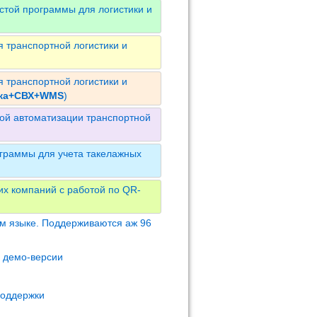
стой программы для логистики и
 транспортной логистики и
 транспортной логистики и
ика+СВХ+WMS
)
ой автоматизации транспортной
граммы для учета такелажных
их компаний с работой по QR-
м языке. Поддерживаются аж 96
м демо-версии
поддержки