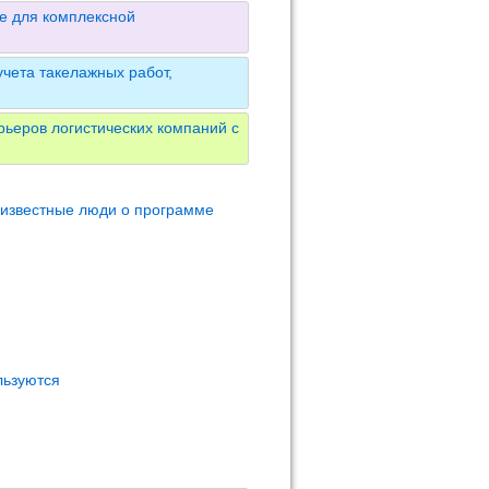
е для комплексной
чета такелажных работ,
ьеров логистических компаний с
 известные люди о программе
льзуются