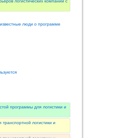
ьеров логистических компаний с
 известные люди о программе
льзуются
стой программы для логистики и
 транспортной логистики и