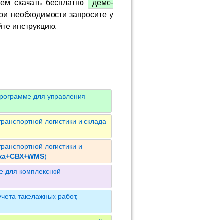
тем скачать бесплатно
демо-
ри необходимости запросите у
йте инструкцию.
программе для управления
ранспортной логистики и склада
ранспортной логистики и
ика+СВХ+WMS
)
е для комплексной
чета такелажных работ,