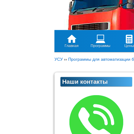
Главная
Программы
Цены
УСУ
››
Программы для автоматизации б
Наши контакты