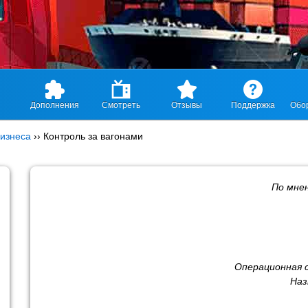
Дополнения
Смотреть
Отзывы
Поддержка
Обо
изнеса
››
Контроль за вагонами
По мне
Операционная 
Наз