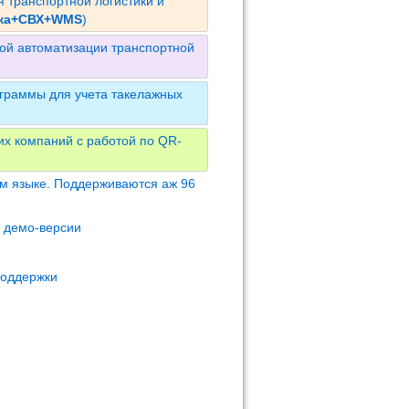
 транспортной логистики и
ика+СВХ+WMS
)
ой автоматизации транспортной
граммы для учета такелажных
их компаний с работой по QR-
м языке. Поддерживаются аж 96
м демо-версии
поддержки