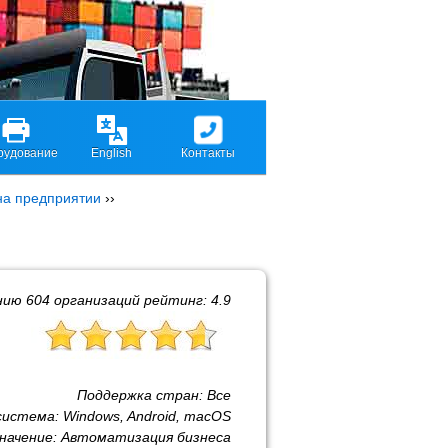
рудование
English
Контакты
на предприятии
››
нию
604
организаций рейтинг:
4.9
Поддержка стран:
Все
система:
Windows, Android, macOS
начение:
Автоматизация бизнеса