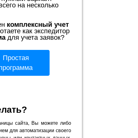
всего на несколько
ен
комплексный учет
отаете как экспедитор
ма
для учета заявок?
Простая
программа
елать?
аницы сайта, Вы можете либо
ием для автоматизации своего
цены или контактных данных,