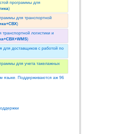
остой программы для
тика
)
ограммы для транспортной
ика+СВХ
)
 транспортной логистики и
ика+СВХ+WMS
)
 для доставщиков с работой по
граммы для учета такелажных
м языке. Поддерживаются аж 96
поддержки