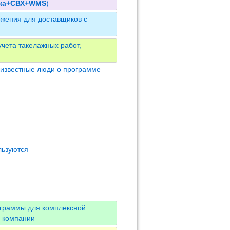
ика+СВХ+WMS
)
жения для доставщиков с
чета такелажных работ,
 известные люди о программе
льзуются
ограммы для комплексной
й компании