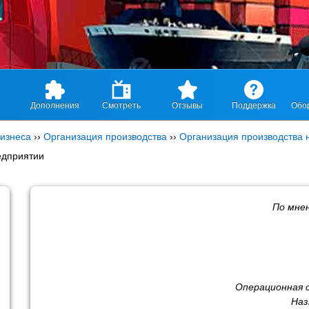
Дополнения
Смотреть
Отзывы
Поддержка
Обо
изнеса
››
Организация производства
››
Организация производства 
едприятии
По мне
Операционная 
Наз