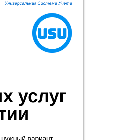
Универсальная Система Учета
я
х услуг
тии
 нужный вариант