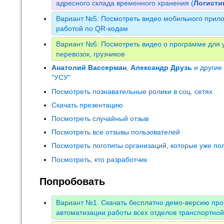
адресного склада временного хранения (
Логист
Вариант №5: Посмотреть видео мобильного прило
работой по QR-кодам
Вариант №6: Посмотреть видео о программе для у
перевозок, грузчиков
Анатолий Вассерман
,
Александр Друзь
и другие
"УСУ"
Посмотреть познавательные ролики в соц. сетях
Скачать презентацию
Посмотреть случайный отзыв
Посмотреть все отзывы пользователей
Посмотреть логотипы организаций, которые уже по
Посмотреть, кто разработчик
Попробовать
Вариант №1. Скачать бесплатно демо-версию пр
автоматизации работы всех отделов транспортно