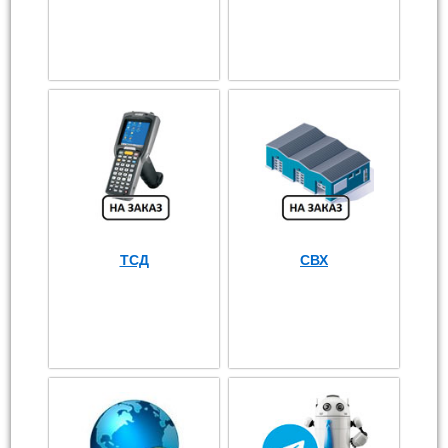
ТСД
СВХ