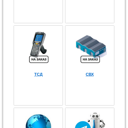
ТСД
СВХ