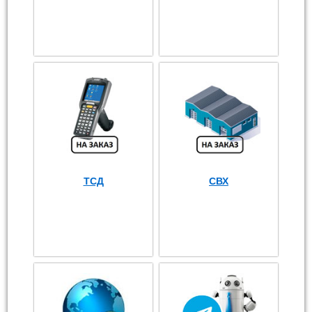
ТСД
СВХ