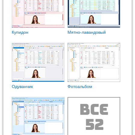
Купидон
Мятно-лавандовый
Одуванчик
Фотоальбом