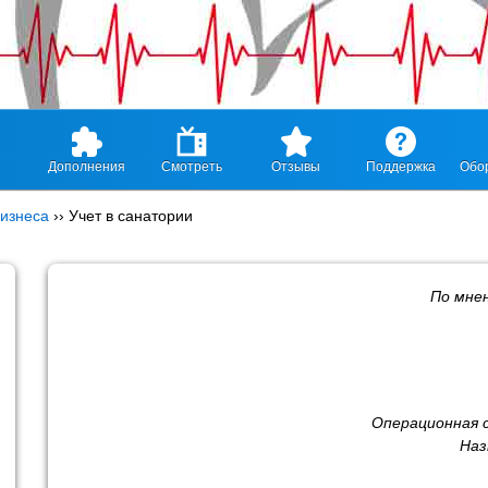
Дополнения
Смотреть
Отзывы
Поддержка
Обо
изнеса
››
Учет в санатории
По мне
Операционная 
Наз