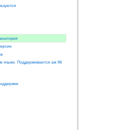
льзуются
санатория
версии
ке
м языке. Поддерживаются аж 96
поддержки