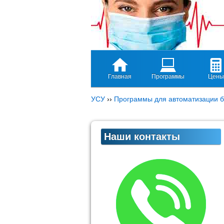
Главная
Программы
Цены
УСУ
››
Программы для автоматизации б
Наши контакты