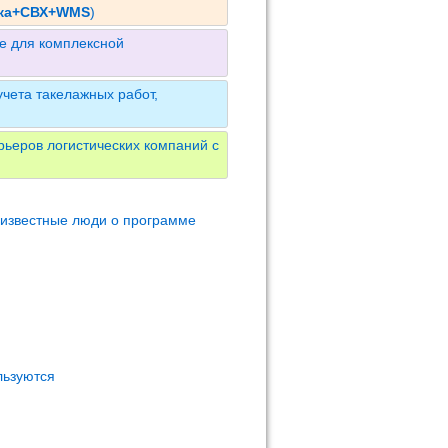
ика+СВХ+WMS
)
е для комплексной
чета такелажных работ,
ьеров логистических компаний с
 известные люди о программе
льзуются