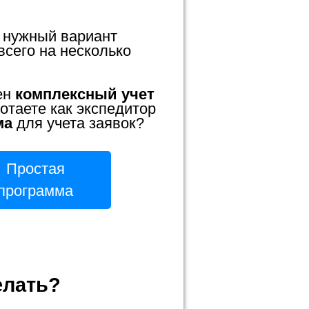
 нужный вариант
всего на несколько
ен
комплексный учет
отаете как экспедитор
ма
для учета заявок?
Простая
программа
елать?