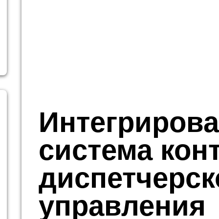
Интегриров
система кон
диспетчерск
управления