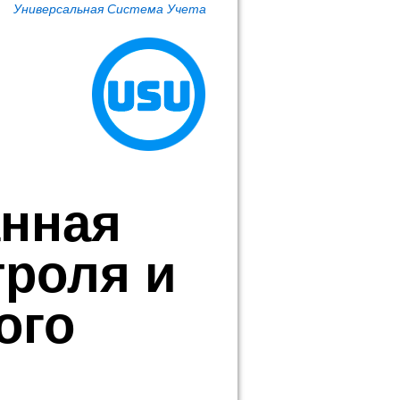
Универсальная Система Учета
анная
троля и
ого