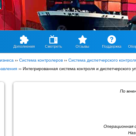
Дополнения
Смотреть
Отзывы
Поддержка
Обо
изнеса
››
Система контролеров
››
Система диспетчерского контрол
равления
››
Интегрированная система контроля и диспетчерского у
По мне
Операционная 
Наз