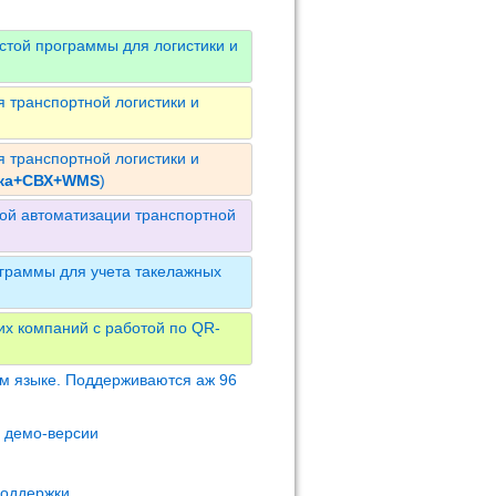
стой программы для логистики и
 транспортной логистики и
 транспортной логистики и
ика+СВХ+WMS
)
ой автоматизации транспортной
граммы для учета такелажных
их компаний с работой по QR-
м языке. Поддерживаются аж 96
м демо-версии
поддержки