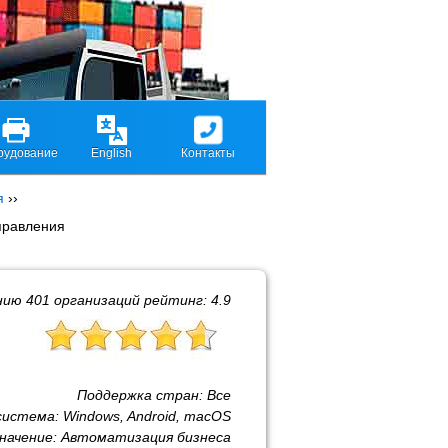
рудование
English
Контакты
я
››
правления
нию
401
организаций рейтинг:
4.9
Поддержка стран:
Все
система:
Windows, Android, macOS
начение:
Автоматизация бизнеса