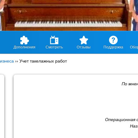
Дополнения
Смотреть
Отзывы
Поддержка
Обо
изнеса
››
Учет такелажных работ
По мне
Операционная 
Наз