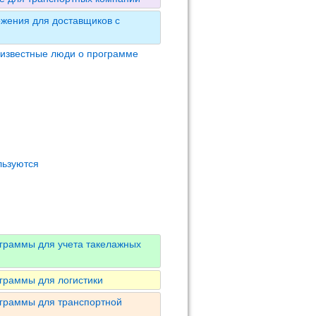
жения для доставщиков с
 известные люди о программе
льзуются
граммы для учета такелажных
граммы для логистики
ограммы для транспортной