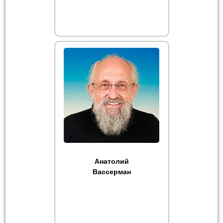
Анатолий
Вассерман