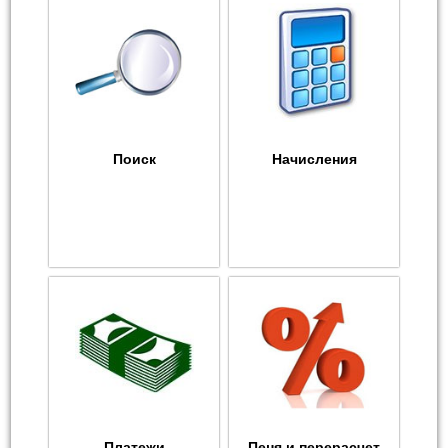
Поиск
Начисления
Платежи
Пеня и перерасчет