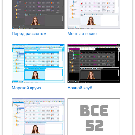
Перед рассветом
Мечты о весне
Морской круиз
Ночной клуб