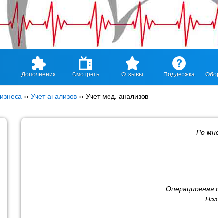
Дополнения
Смотреть
Отзывы
Поддержка
Обо
изнеса
››
Учет анализов
››
Учет мед. анализов
По мн
Операционная 
Наз