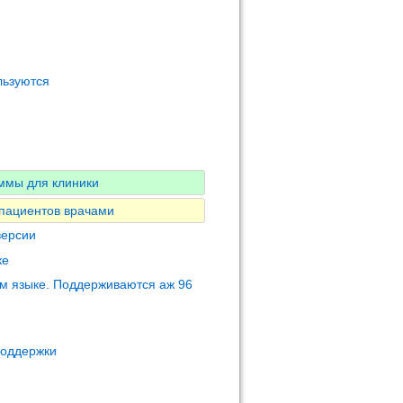
льзуются
ммы для клиники
 пациентов врачами
версии
ке
м языке. Поддерживаются аж 96
поддержки