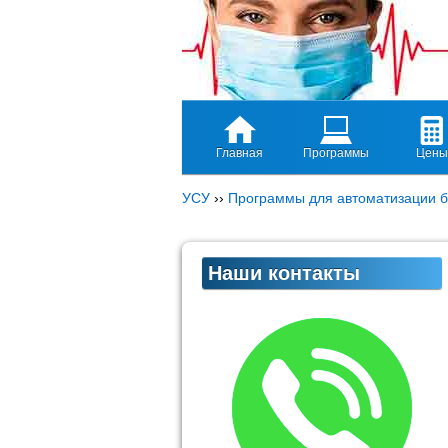
Главная
Программы
Цены
УСУ
››
Программы для автоматизации б
Наши контакты