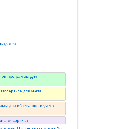
льзуются
вной программы для
втосервиса для учета
ммы для облегченного учета
в автосервиса
м языке. Поддерживаются аж 96