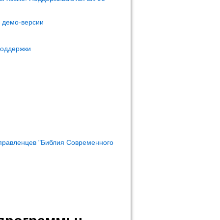
м демо-версии
поддержки
правленцев "Библия Современного