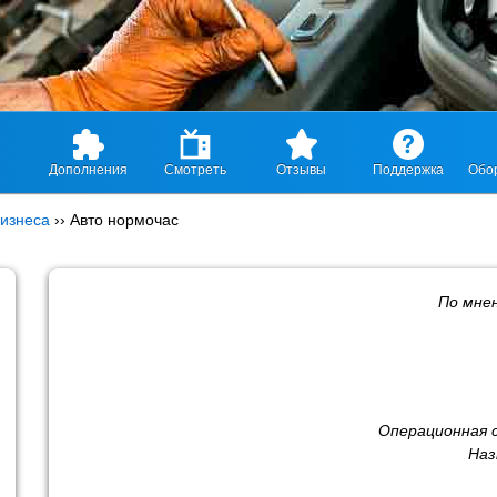
Дополнения
Смотреть
Отзывы
Поддержка
Обо
изнеса
››
Авто нормочас
По мне
Операционная 
Наз