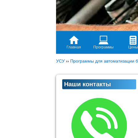
Главная
Программы
Цены
УСУ
››
Программы для автоматизации б
Наши контакты