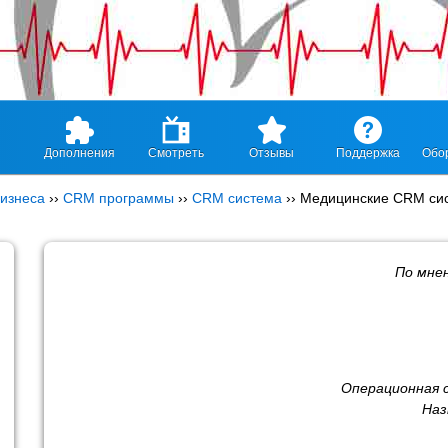
Дополнения
Смотреть
Отзывы
Поддержка
Обо
изнеса
››
CRM программы
››
CRM система
››
Медицинские CRM си
По мне
Операционная 
Наз