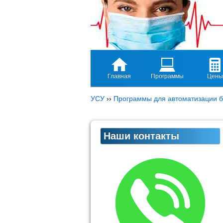
Главная
Программы
Цены
УСУ
››
Программы для автоматизации б
Наши контакты