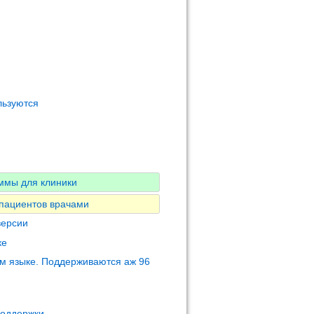
льзуются
ммы для клиники
 пациентов врачами
версии
ке
м языке. Поддерживаются аж 96
поддержки