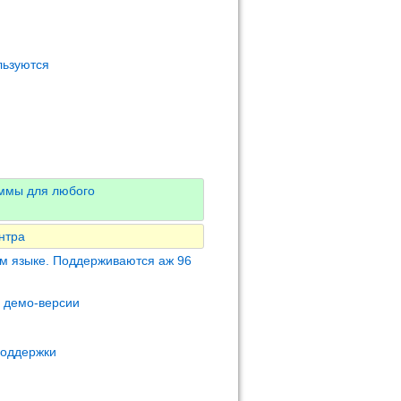
льзуются
аммы для любого
нтра
м языке. Поддерживаются аж 96
м демо-версии
поддержки