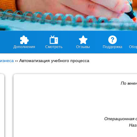
Дополнения
Смотреть
Отзывы
Поддержка
Обо
изнеса
››
Автоматизация учебного процесса
По мне
Операционная 
Наз