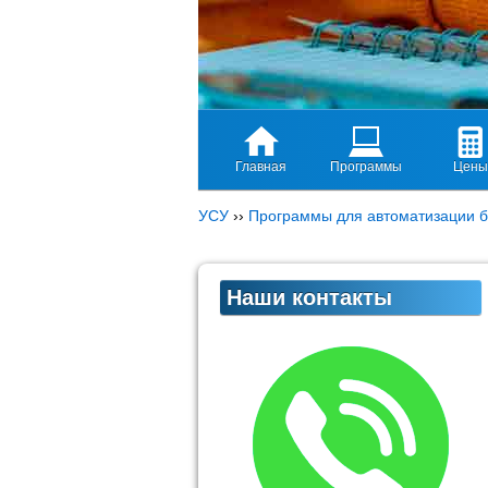
Главная
Программы
Цены
УСУ
››
Программы для автоматизации б
Наши контакты