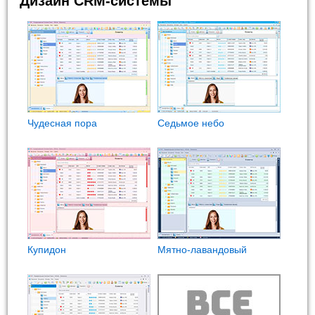
Дизайн CRM-системы
Чудесная пора
Седьмое небо
Купидон
Мятно-лавандовый