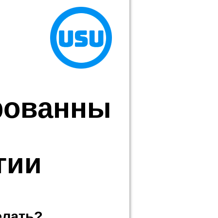
рованны
гии
елать?