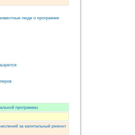
 известные люди о программе
льзуются
олеров
нальной программы
числений за капитальный ремонт