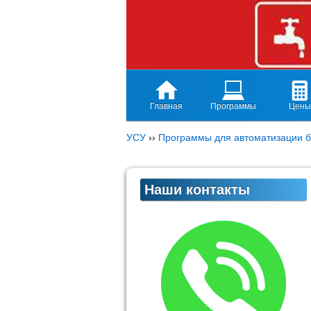
Главная
Программы
Цены
УСУ
››
Программы для автоматизации б
Наши контакты