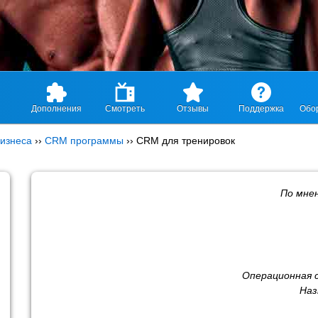
Дополнения
Смотреть
Отзывы
Поддержка
Обо
изнеса
››
CRM программы
››
CRM для тренировок
По мне
Операционная 
Наз