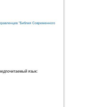
правленцев "Библия Современного
редпочитаемый язык: