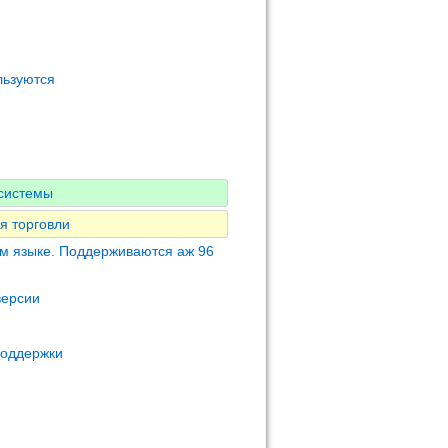
льзуются
-системы
я торговли
м языке. Поддерживаются аж 96
версии
поддержки