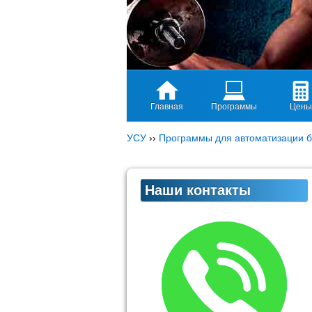
Главная
Программы
Цены
УСУ
››
Программы для автоматизации б
Наши контакты