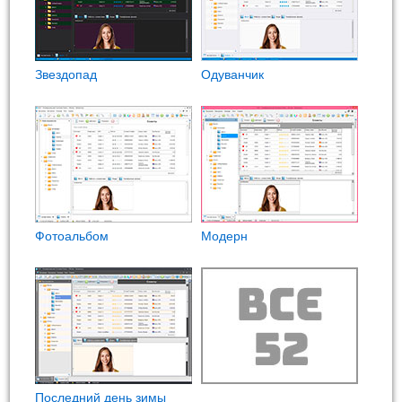
Звездопад
Одуванчик
Фотоальбом
Модерн
Последний день зимы