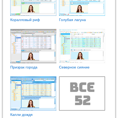
Коралловый риф
Голубая лагуна
Призрак города
Северное сияние
Капли дождя