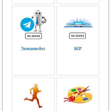
Телеграм-бот
БСР