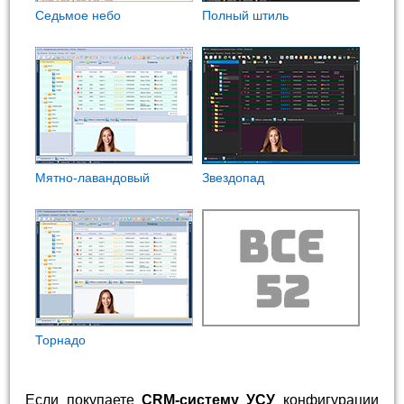
Седьмое небо
Полный штиль
Мятно-лавандовый
Звездопад
Торнадо
Если покупаете
CRM-систему УСУ
конфигурации