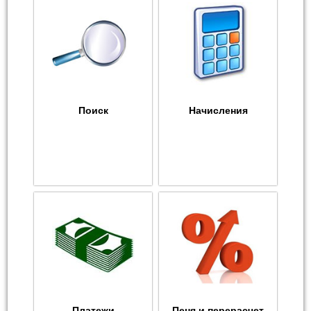
Поиск
Начисления
Платежи
Пеня и перерасчет