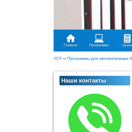
Главная
Программы
Цены
УСУ
››
Программы для автоматизации б
Наши контакты