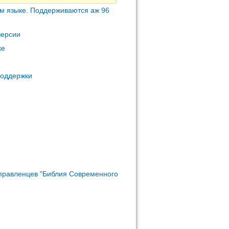
м языке. Поддерживаются аж 96
версии
ке
поддержки
правленцев "Библия Современного