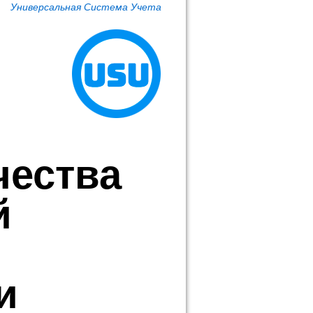
Универсальная Система Учета
чества
й
и