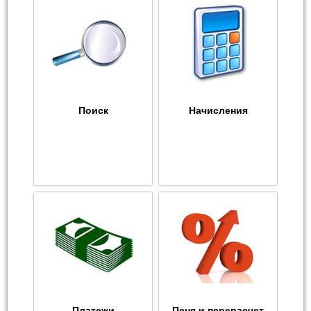
Поиск
Начисления
Платежи
Пеня и перерасчет