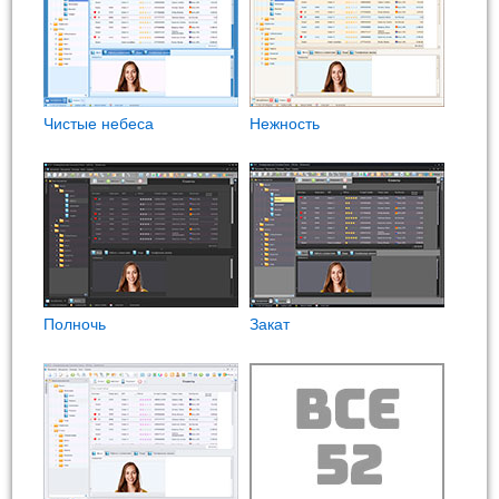
Чистые небеса
Нежность
Полночь
Закат