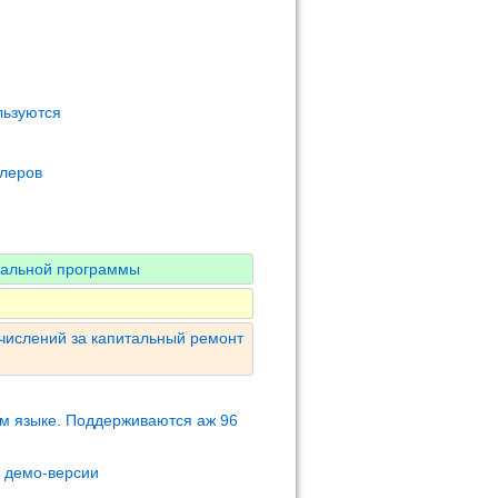
льзуются
олеров
нальной программы
числений за капитальный ремонт
м языке. Поддерживаются аж 96
м демо-версии