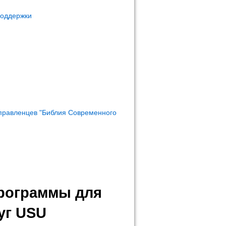
поддержки
правленцев "Библия Современного
программы для
уг USU