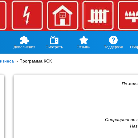
Дополнения
Смотреть
Отзывы
Поддержка
Обо
изнеса
››
Программа КСК
По мне
Операционная 
Наз