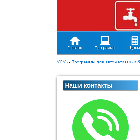
Главная
Программы
Цены
УСУ
››
Программы для автоматизации б
Наши контакты