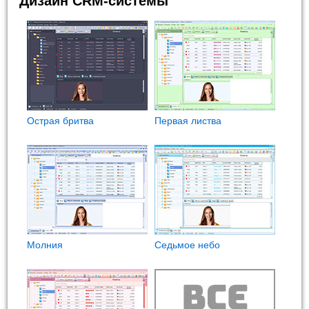
Дизайн CRM-системы
Острая бритва
Первая листва
Молния
Седьмое небо