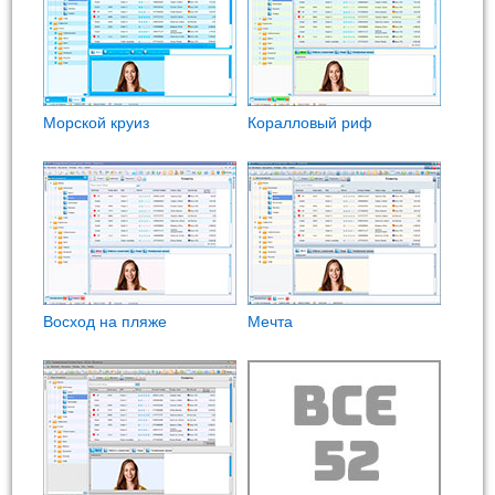
Морской круиз
Коралловый риф
Восход на пляже
Мечта