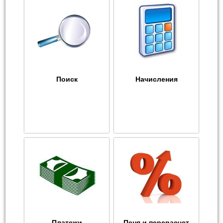
Поиск
Начисления
Платежи
Пеня и перерасчет