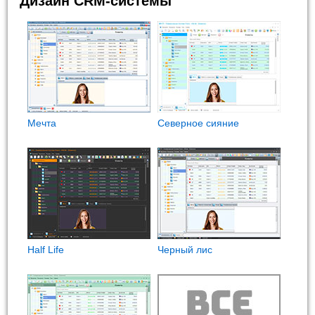
Дизайн CRM-системы
Мечта
Северное сияние
Half Life
Черный лис