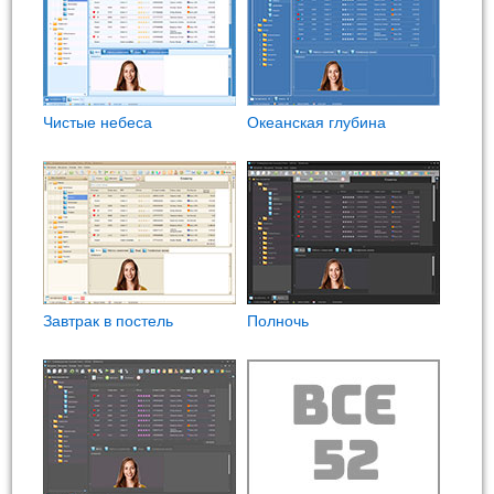
Чистые небеса
Океанская глубина
Завтрак в постель
Полночь