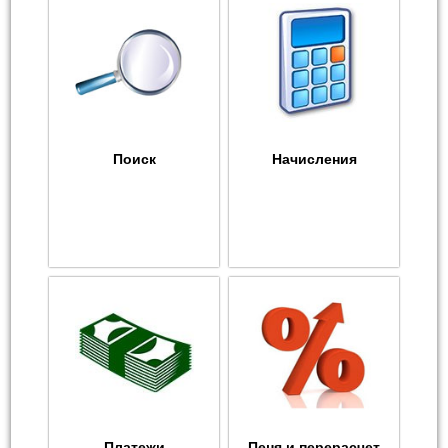
Поиск
Начисления
Платежи
Пеня и перерасчет