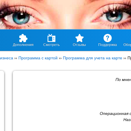
Дополнения
Смотреть
Отзывы
Поддержка
Обо
изнеса
››
Программа с картой
››
Программа для учета на карте
››
П
По мне
Операционная 
Наз