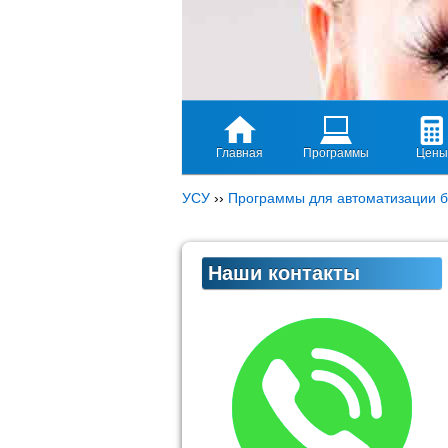
Главная
Программы
Цены
УСУ
››
Программы для автоматизации б
Наши контакты