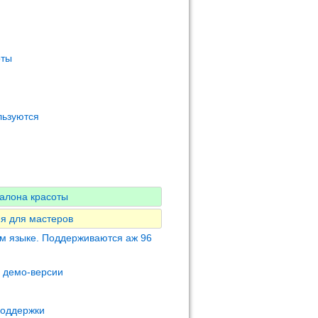
оты
льзуются
алона красоты
я для мастеров
м языке. Поддерживаются аж 96
м демо-версии
поддержки