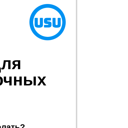
для
очных
елать?