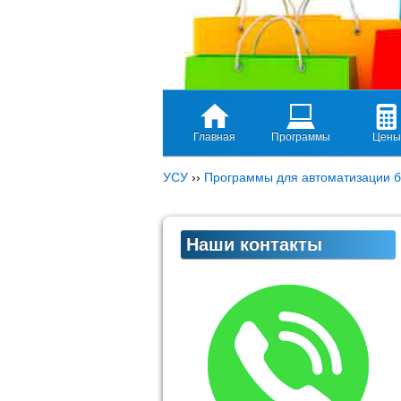
Главная
Программы
Цены
УСУ
››
Программы для автоматизации б
Наши контакты