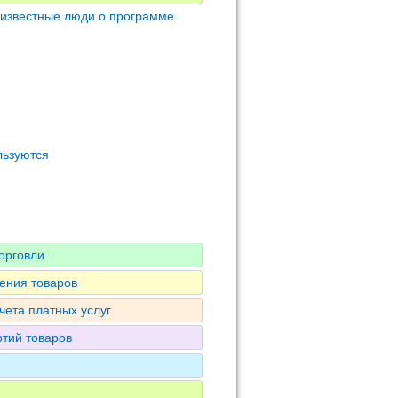
 известные люди о программе
льзуются
орговли
ения товаров
чета платных услуг
ртий товаров