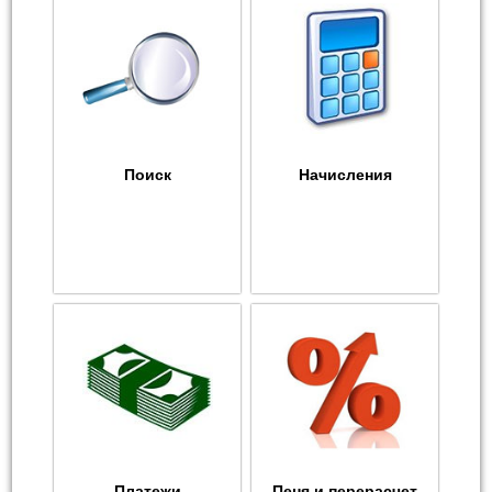
Поиск
Начисления
Платежи
Пеня и перерасчет