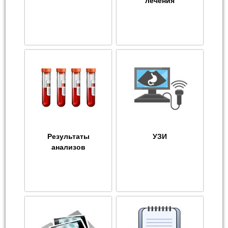
лечения
Результаты
УЗИ
анализов