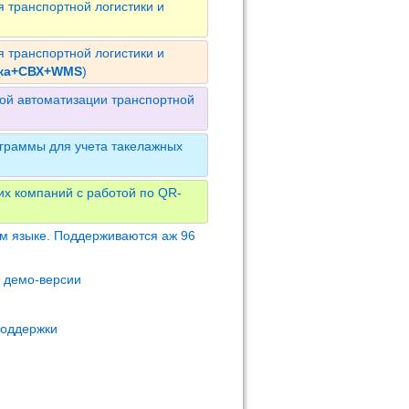
 транспортной логистики и
 транспортной логистики и
ика+СВХ+WMS
)
ой автоматизации транспортной
граммы для учета такелажных
их компаний с работой по QR-
м языке. Поддерживаются аж 96
м демо-версии
поддержки