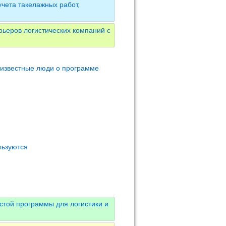
чета такелажных работ,
ьеров логистических компаний с
 известные люди о программе
льзуются
стой программы для логистики и