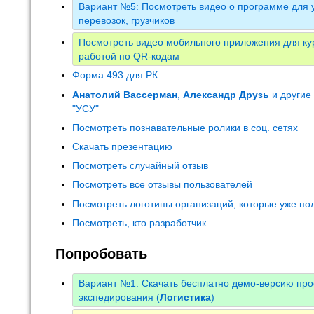
Вариант №5: Посмотреть видео о программе для у
перевозок, грузчиков
Посмотреть видео мобильного приложения для кур
работой по QR-кодам
Форма 493 для РК
Анатолий Вассерман
,
Александр Друзь
и другие
"УСУ"
Посмотреть познавательные ролики в соц. сетях
Скачать презентацию
Посмотреть случайный отзыв
Посмотреть все отзывы пользователей
Посмотреть логотипы организаций, которые уже по
Посмотреть, кто разработчик
Попробовать
Вариант №1: Скачать бесплатно демо-версию про
экспедирования (
Логистика
)