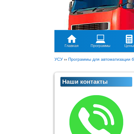
Главная
Программы
Цены
УСУ
››
Программы для автоматизации б
Наши контакты