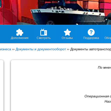
Дополнения
Смотреть
Отзывы
Поддержка
Обо
изнеса
››
Документы и документооборот
››
Документы автотранспо
По мне
Операционная 
Наз