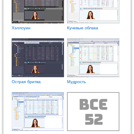
Хэллоуин
Кучевые облака
Острая бритва
Мудрость