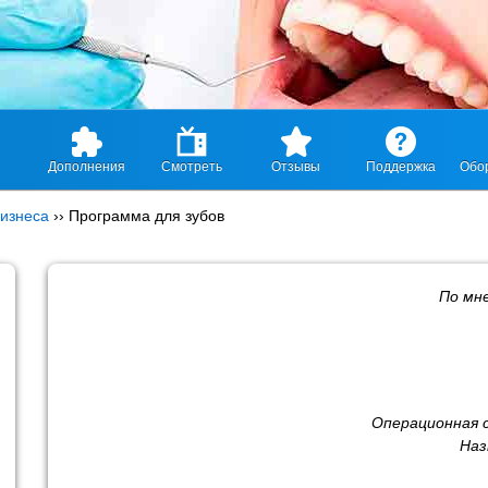
Дополнения
Смотреть
Отзывы
Поддержка
Обо
изнеса
››
Программа для зубов
По мн
Операционная 
Наз