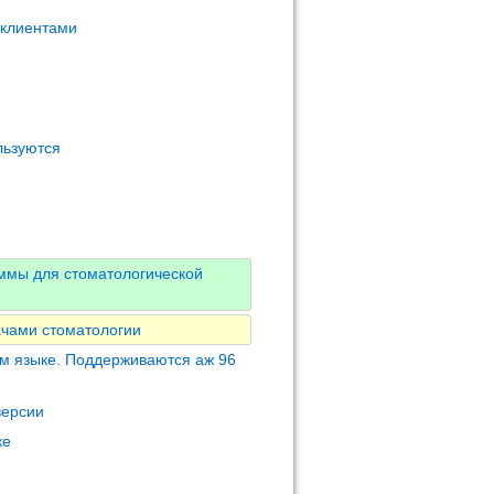
 клиентами
льзуются
ммы для стоматологической
ачами стоматологии
м языке. Поддерживаются аж 96
версии
ке