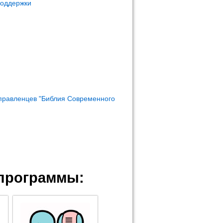
поддержки
правленцев "Библия Современного
программы: