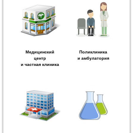
Медицинский
Поликлиника
центр
и амбулатория
и частная клиника