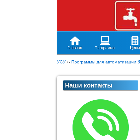
Главная
Программы
Цены
УСУ
››
Программы для автоматизации б
Наши контакты