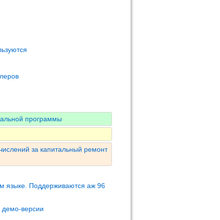
льзуются
олеров
нальной программы
числений за капитальный ремонт
м языке. Поддерживаются аж 96
м демо-версии