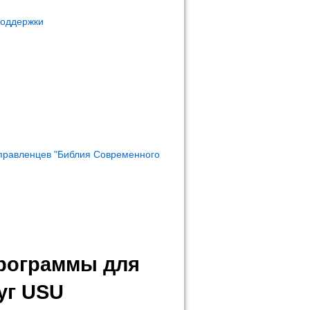
поддержки
правленцев "Библия Современного
программы для
уг USU