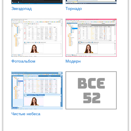
Звездопад
Торнадо
Фотоальбом
Модерн
Чистые небеса